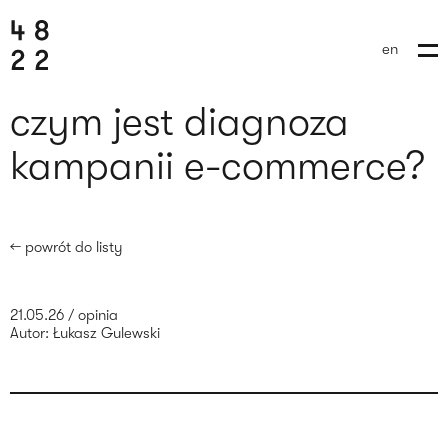
en
czym jest diagnoza
kampanii e-commerce?
← powrót do listy
21.05.26
/
opinia
Autor:
Łukasz Gulewski
wyślij brief