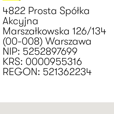
4822 Prosta Spółka
Akcyjna
Marszałkowska 126/134
(00-008) Warszawa
NIP: 5252897699
KRS: 0000955316
REGON: 521362234