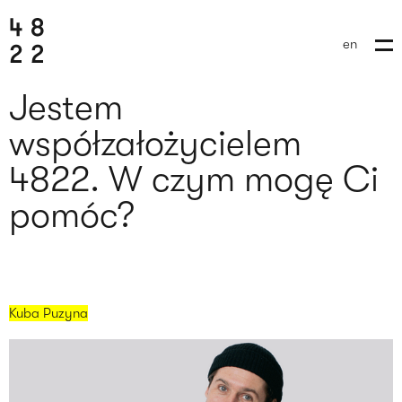
en
Jestem
współzałożycielem
4822. W czym mogę Ci
pomóc?
Kuba Puzyna
wyślij brief