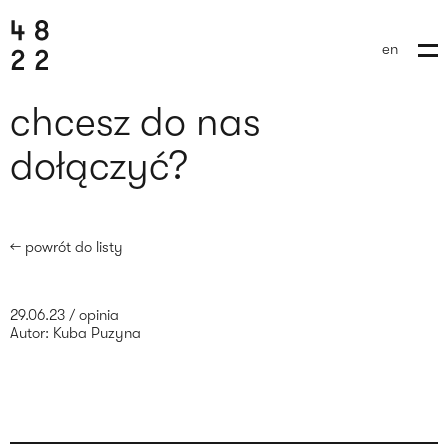
en
chcesz do nas
dołączyć?
← powrót do listy
29.06.23
/
opinia
Autor:
Kuba Puzyna
wyślij brief