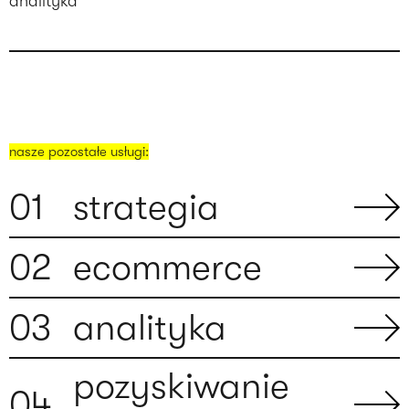
analityka
nasze pozostałe usługi:
0
1
strategia
0
2
ecommerce
0
3
analityka
pozyskiwanie
0
4