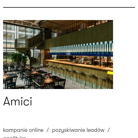
Amici
kampanie online
/
pozyskiwanie leadów
/