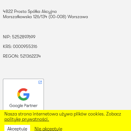
4822 Prosta Spółka Akcyjna
Marszałkowska 126/134 (00-008) Warszawa
NIP: 5252897699
KRS: 0000955316
REGON: 521362234
Nasza strona internetowa używa plików cookies. Zobacz
Nasza strona internetowa używa plików cookies. Zobacz
politykę prywatności.
politykę prywatności.
Akceptuję
Akceptuję
Nie akceptuję
Nie akceptuję