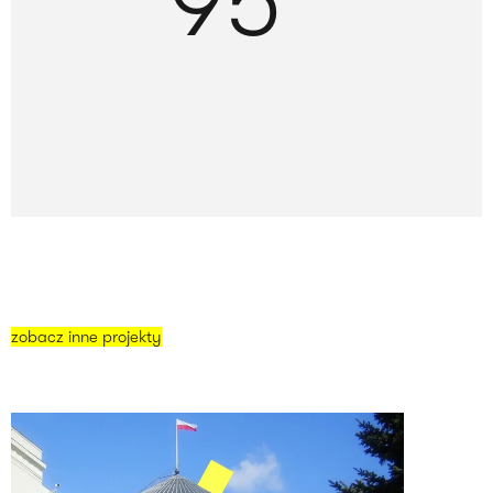
95
zobacz inne projekty