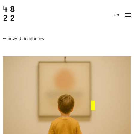
en
← powrot do klientów
wyślij brief