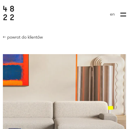
en
← powrot do klientów
wyślij brief