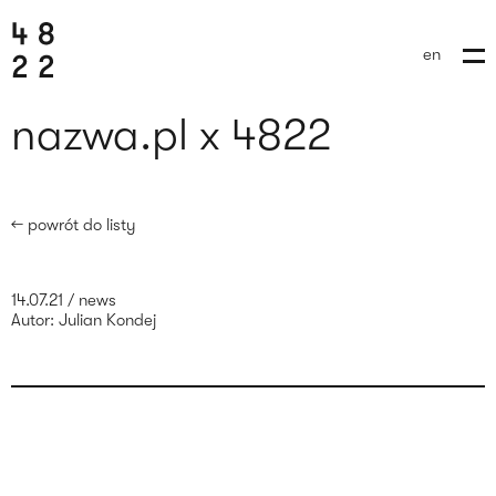
en
nazwa.pl x 4822
← powrót do listy
14.07.21
/
news
Autor:
Julian Kondej
wyślij brief