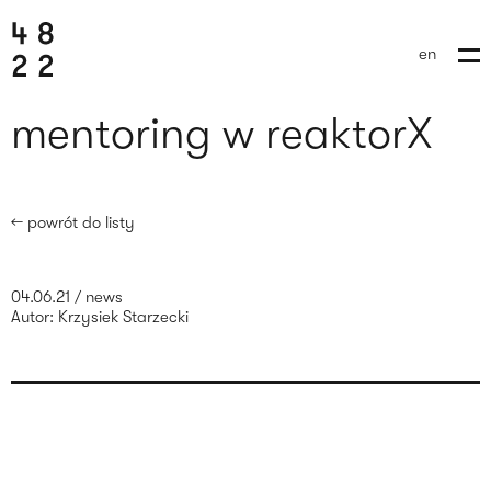
en
mentoring w reaktorX
← powrót do listy
04.06.21
/
news
Autor:
Krzysiek Starzecki
wyślij brief