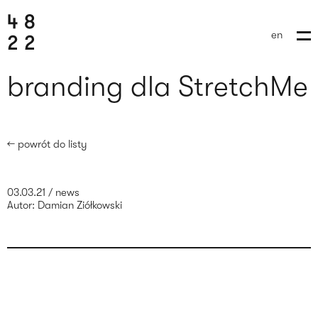
en
branding dla StretchMe
← powrót do listy
03.03.21
/
news
Autor:
Damian Ziółkowski
wyślij brief