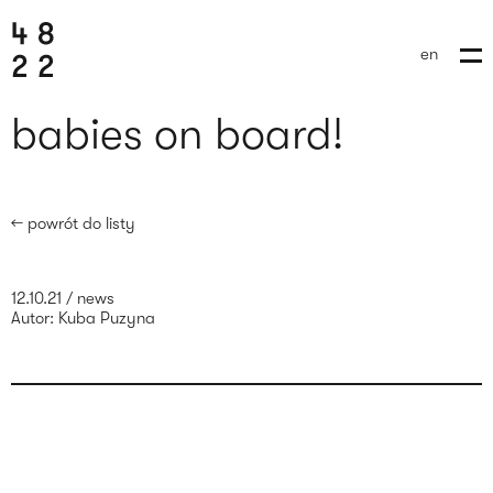
en
babies on board!
← powrót do listy
12.10.21
/
news
Autor:
Kuba Puzyna
wyślij brief