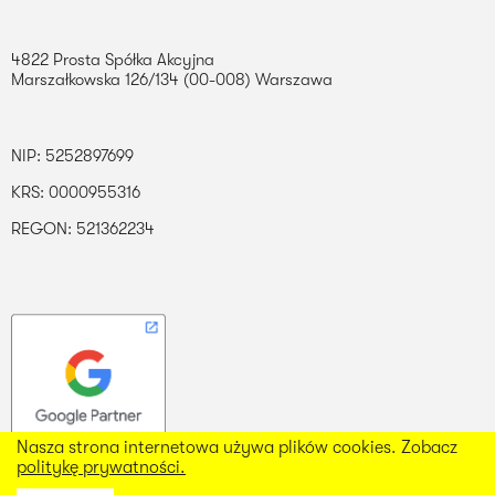
4822 Prosta Spółka Akcyjna
Marszałkowska 126/134 (00-008) Warszawa
NIP: 5252897699
KRS: 0000955316
REGON: 521362234
Nasza strona internetowa używa plików cookies. Zobacz
Nasza strona internetowa używa plików cookies. Zobacz
politykę prywatności.
politykę prywatności.