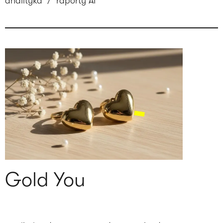
analityka
/
raporty AI
Gold You