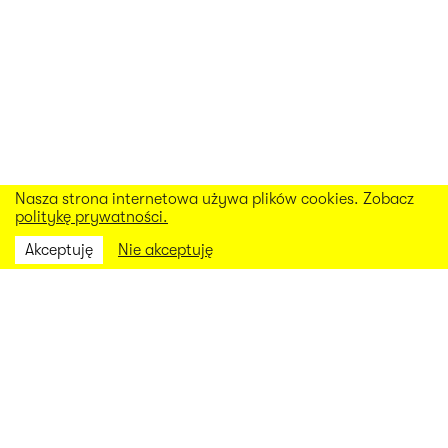
Nasza strona internetowa używa plików cookies. Zobacz
politykę prywatności.
Akceptuję
Nie akceptuję
facebook
instagram
linkedin
get in touch
competencies
clients
news