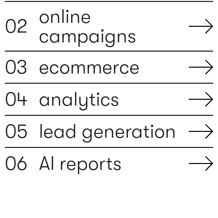
online
0
2
campaigns
0
3
ecommerce
0
4
analytics
0
5
lead generation
0
6
AI reports